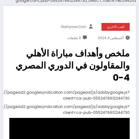
google.com, pub-0552476612244730, DIRECT, f08c47fec0942fa
العب الاخري
Alahlynow.com
أغسطس 4, 2024
0 تعليقات
ملخص وأهداف مباراة الأهلي
والمقاولون في الدوري المصري
4-0
ps://pagead2.googlesyndication.com/pagead/js/adsbygoogle.js?
client=ca-pub-0552476612244730
ps://pagead2.googlesyndication.com/pagead/js/adsbygoogle.js?
client=ca-pub-0552476612244730