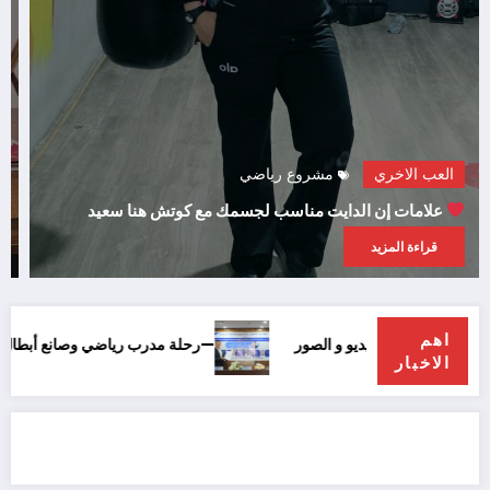
العب الاخري
مشروع رياضي
علامات إن الدايت مناسب لجسمك مع كوتش هنا سعيد
قراءة المزيد
اهم
ماء حمد : فيديو و الصور
—رحلة مدرب رياضي وصانع أبطال مع دكتور احمد ع
الاخبار