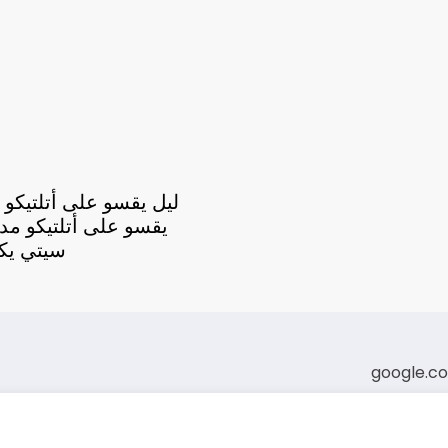
ليل يقسو على أتلتيكو م
يقسو على أتلتيكو مدر
سيتي يكت
google.c