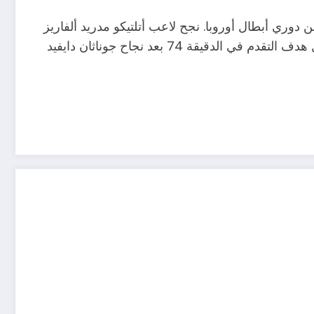
يد الإسباني بنتيجة 3/1 ضمن منافسات الجولة الثالثة من دوري أبطال أوروبا. نجح لاعب أتلتيكو مدريد ألفاريز
في تسجيل الهدف الأول في الدقيقة ال 8، ويأتي هدف التعادل عن طريق إيدون زيجروفا في الدقيقة 61. ليحرز نادي ليل هدف التقدم في الدقيقة 74 بعد نجاح جوناثان دايفيد