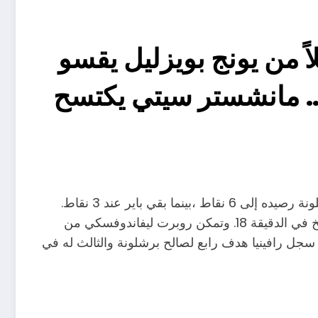
اً من يونج بويزليل يقسو
ج … مانشستر سيتي يكتسح
حقق فريق برشلونة فوزاً كبيراً على حساب نظيره باير ميونيخ 4-1 في الجولة الثالثة من دوري أبطال أوروبا، ليرفع برشلونة رصيده إلى 6 نقاط ،بينما بقي باير عند 3 نقاط.
وسجل رافينيا هدف برشلونة الأول بعد أقل من دقيقة على انطلاقة المباراة، في حين سجل هاري كين هدف بايرن ميونخ في الدقيقة 18. وتمكن روبرت ليفاندوفسكي من
سجيل الهدف الثاني في الدقيقة 35، في حين عاد رافينيا وسجل هدف ثالث للبرسا في الدقيقة 45+1 وفي الدقيقة 55 سجل رافينيا هدف رابع لصالح برشلونة والثالث له في