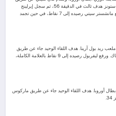
فيل فودين في الدقيقة 3، في حين سجل إيرلينج هالاند هدف ثاني في الدقيقة 58 لصالح السيتي.\ في حين سجل جون ستونز هدف ثالث في الدقيقة 56، ثم سجل إيرلينج
هالاند هدف رابع في الدقيقة 68 وفي الدقيقة 88 سجل ماتيوس نونيز هدف خامس من ركلة جزاء في الدقيقة 88. ورفع مانشستر سيتي رصيده إلى 7 نقاط، في حين تجمد
ملعب ريد بول آرينا. هدف اللقاء الوحيد جاء عن طريق
داروين نونيز في الدقيقة 27. وجاء الهدف بعد كرة عرضية من الجانب الأيسر حولها صلاح برأسية ثم تابعها نونيز في الشباك. ورفع ليفربول رصيده إلى 9 نقاط بالعلامة الكاملة،
 أبطال أوروبا. هدف اللقاء الوحيد جاء عن طريق ماركوس