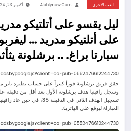
العب الاخري
Alahlynow.com
أكتوبر 23, 2024
ليل يقسو على أتلتيكو مدريد
على أتلتيكو مدريد … ليفرب
سبارتا براغ. .. برشلونة يثأث
s/adsbygoogle.js?client=ca-pub-0552476612244730
المباراة ليوقع على الهاتريك.
s/adsbygoogle.js?client=ca-pub-0552476612244730