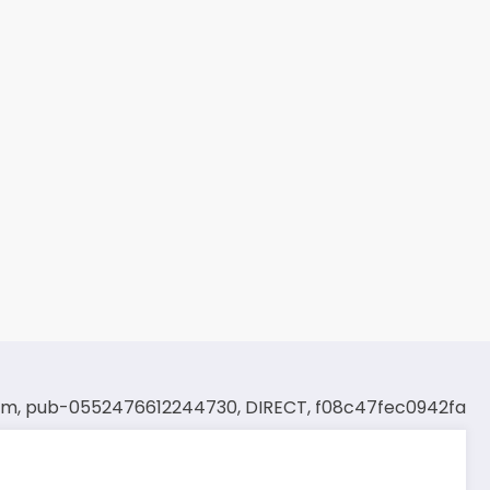
om, pub-0552476612244730, DIRECT, f08c47fec0942fa