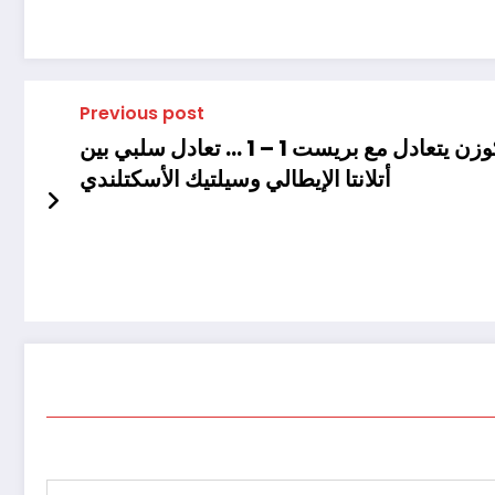
Previous post
، جالطة سراي يتخطى إيلفسبورج السويدي 3/4 في مباراة مثيرة في الدوري الأوروبي … باير ليفركوزن يتعادل مع بريست 1 – 1 … تعادل سلبي بين
أتلانتا الإيطالي وسيلتيك الأسكتلندي