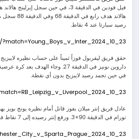
رصيد سبارتا عند 4 نقاط.
om/?match=Young_Boys_v_Inter_2024_10_23
حقق فريق ليفربول فوزاً ثميناً على حساب نظيره لايبزيج 
في حين تجمد رصيد لايبزيج بدون أي نقطة.
?match=RB_Leipzig_v_Liverpool_2024_10_23
عادل فريق إنتر ميلان بفوز قاتل أمام نظيره يونج بويز 
تورام في الدقيقة 90+3. ورفع إنتر رصيده إلى 7 نقاط في المركز السابع، في حين بقي يونج بويز بدون نقاط في المركز 34.
chester_City_v_Sparta_Prague_2024_10_23