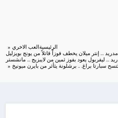
الرئيسية
العب الاخري
دريد … إنتر ميلان يخطف فوزاً قاتلاً من يونج بويزليل
يد … ليفربول يعود بفوز ثمين من لايبزيج … مانشستر
سح سبارتا براغ. .. برشلونة يثأثر من بايرن ميونيخ