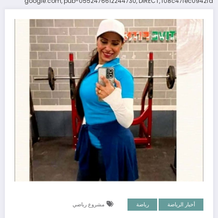
google.com, pub-0552476612244730, DIRECT, f08c47fec0942fa
أخبار الرياضة
رياضة
مشروع رياضي