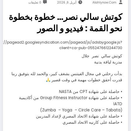
Alahlynow.com
أبريل 6, 2026
0 تعليقات
كوتش سالي نصر… خطوة بخطوة
نحو القمة : فيديو و الصور
ps://pagead2.googlesyndication.com/pagead/js/adsbygoogle.js?
client=ca-pub-0552476612244730
كوتش سالي نصر جلال
مدربة لياقة بدنية
بدأت رحلتي في مجال الفيتنس بشغف كبير، والحمد لله بتوفيق ربنا
قدرت أحقق خطوات مهمة في وقت قصير
• حاصلة على شهادة CPT من NASTA
• حاصلة على شهادة Group Fitness Instructor من أكاديمية
IATD
(Zumba – Yoga – Circle Care – Tabata)
• حاصلة على شهادة الاتحاد المصري لإعداد المدربين
• حاصلة على كارنيه الاتحاد المصري