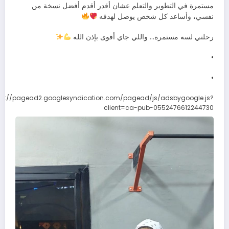
مستمرة في التطوير والتعلم عشان أقدر أقدم أفضل نسخة من
نفسي، وأساعد كل شخص يوصل لهدفه
رحلتي لسه مستمرة… واللي جاي أقوى بإذن الله
•
•
ps://pagead2.googlesyndication.com/pagead/js/adsbygoogle.js?
client=ca-pub-0552476612244730