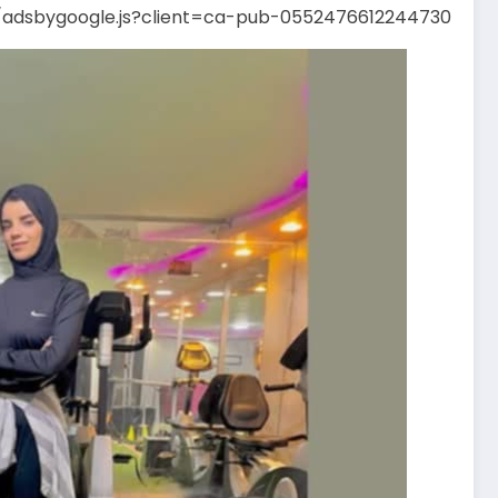
s/adsbygoogle.js?client=ca-pub-0552476612244730