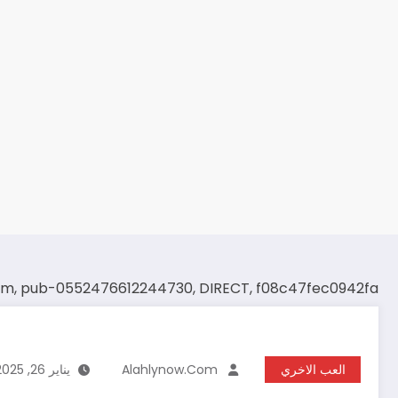
om, pub-0552476612244730, DIRECT, f08c47fec0942fa
العب الاخري
Alahlynow.com
يناير 26, 2025