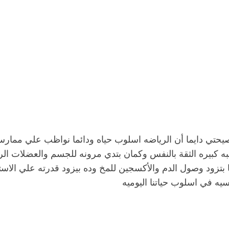
تي dance india وفعليا بقيت instructor india نصيحتي دايما أن الرياضه اسلوب حياه ودا
بنسبه كبيره الثقة بالنفس وكمان بتدي مرونه للجسم والعضلات
بتزود وصول الدم والأكسجين للمخ وده بيزود قدرته علي الاستي