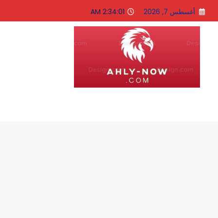
لتجاوز
أغسطس 7, 2026
2:34:02 AM
لى
لمحتوى
الاهلى الان