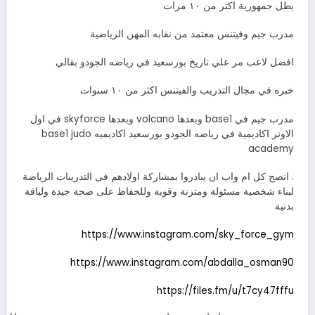
بطل جمهورية اكتر من ١٠ مرات
مدرب جيم وفيتنس معتمد من نقابه المهن الرياضية
افضل لاعب مر علي تاريخ بورسعيد في رياضه الجودو بقالي
خبره في مجال التدريب والفيتنس اكثر من ١٠ سنوات
مدرب جيم في base1 وبعدها volcano وبعدها skyforce في اول
الاونر اكاديمية في رياضه الجودو بورسعيد اكاديميه base1 judo
academy
. انصح كل ام واب ان يبادروا بمشاركة اولادهم فى التدريبات الرياضة
لبناء شخصية مسئولة ومتزنة وقوية وللحفاظ على صحة جيدة ولياقة
بدنية
https://www.instagram.com/sky_force_gym
https://www.instagram.com/abdalla_osman90
https://files.fm/u/t7cy47fffu