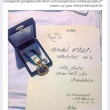
ps://pagead2.googlesyndication.com/pagead/js/adsbygoogle.js?
client=ca-pub-0552476612244730