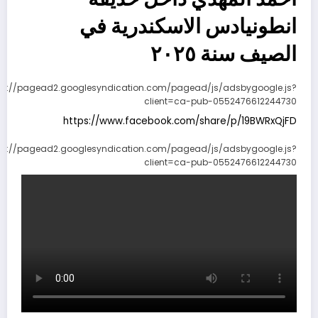
انطونيادس الاسكندرية في
الصيف سنة ٢٠٢٥
ps://pagead2.googlesyndication.com/pagead/js/adsbygoogle.js?
client=ca-pub-0552476612244730
https://www.facebook.com/share/p/19BWRxQjFD
ps://pagead2.googlesyndication.com/pagead/js/adsbygoogle.js?
client=ca-pub-0552476612244730