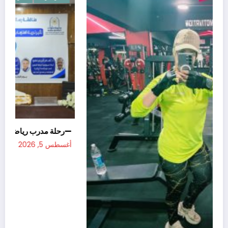
—رح
أغسطس