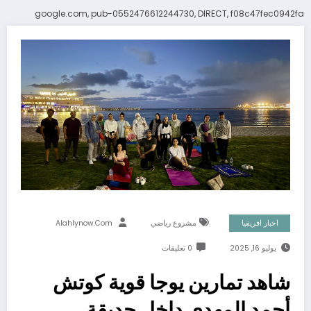
google.com, pub-0552476612244730, DIRECT, f08c47fec0942fa
اخبار افريقيا
مشروع رياضي
Alahlynow.com
يوليو 16, 2025
0 تعليقات
شاهد تمارين يوجا قوية كوتش
أحمد المهدي داخل حديقة