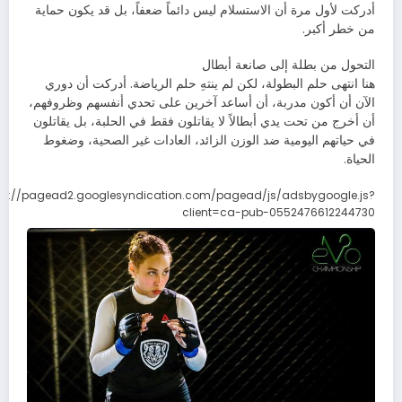
أدركت لأول مرة أن الاستسلام ليس دائماً ضعفاً، بل قد يكون حماية
من خطر أكبر.
التحول من بطلة إلى صانعة أبطال
هنا انتهى حلم البطولة، لكن لم ينتهِ حلم الرياضة. أدركت أن دوري
الآن أن أكون مدربة، أن أساعد آخرين على تحدي أنفسهم وظروفهم،
أن أخرج من تحت يدي أبطالاً لا يقاتلون فقط في الحلبة، بل يقاتلون
في حياتهم اليومية ضد الوزن الزائد، العادات غير الصحية، وضغوط
الحياة.
ps://pagead2.googlesyndication.com/pagead/js/adsbygoogle.js?
client=ca-pub-0552476612244730