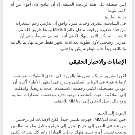
إنني ضعيفة على هذه الرياضة العنيفة، إلا أن عنادي كان أقوى من أي
كلمة تثبيط.
بداية الطريق
في السادسة عشرة، وجدت مدرباً وافق أن يدرّبني رغم استغرابه
من فتاة صغيرة ورقيقة تدخل عالم الـMMA وسط فريق كله من
الشباب. لم يكن الأمر سهلاً، لكنني أثبت نفسي سريعاً، حتى أن
مدربي رشحني لأول بطولة بعد ثلاثة أشهر فقط. فزت بها، ثم بالثانية
والثالثة، وبدأ حلم البطولة يكبر بداخلي.
الإصابات والاختبار الحقيقي
لكن الطريق لم يكن مفروشاً بالورود. في إحدى البطولات تعرضت
لإصابة قوية في الرباط الصليبي وشرخ في الظهر. الأطباء أكدوا أن
عودتي مستحيلة، لكنني رفضت الاستسلام. عدت تدريجياً، وانتقلت
إلى الملاكمة، حيث اكتشفت موهبة جديدة وحققت انتصارات متتالية.
ومع ذلك، ظل الحنين إلى الـMMA يلاحقني.
العودة إلى الحلم
حين عدت للـMMA، جهزت نفسي جيداً، لكن الإصابات لم ترحمني.
من شد في الظهر إلى خراج تحول إلى غرغرينة قبل بطولة العالمين،
وجدت نفسي أمام جسد منهك. دخلت المباراة رغم كل شيء، لكنني