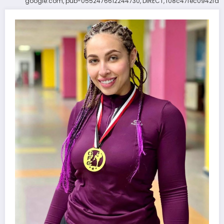
google.com, pub-0552476612244730, DIRECT, f08c47fec0942fa