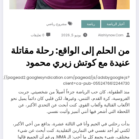
أخبار الرياضة
رياضة
مشروع رياضي
Alahlynow.com
يونيو 5, 2026
0 تعليقات
من الحلم إلى الواقع: رحلة مقاتلة
عنيدة مع كوتش زيري محمود
ps://pagead2.googlesyndication.com/pagead/js/adsbygoogle.js?
client=ca-pub-0552476612244730
منذ الطفولة، كان حب الرياضة جزءاً أصيلاً من شخصيتي. جربت
الفروسية، كرة القدم، التنس، وغيرها، لكن قلبي كان دائماً يميل نحو
الألعاب القتالية وألعاب القوي. كنت أبحث عن التحدي الأكبر، عن
اللحظة التي أشعر فيها أنني أتميز وأثبت نفسي.
بدأت رحلتي في الجيم وأنا في الثالثة عشرة، بدافع من أخي الأكبر،
لكنني لم أجد نفسي في التمارين التقليدية. كنت أبحث عن شيء
مختلف، شيء يجمع كل ما أحب: الـ MMA. ورغم أن الجميع قالوا