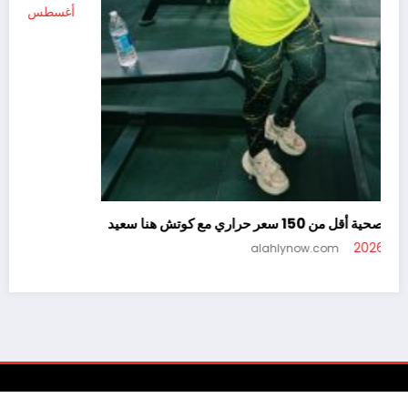
أ
سناكس صحية أقل من 150 سعر حراري مع كوتش هنا سعيد
أغسطس 5, 2026
alahlynow.com