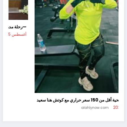
—رح
أغسطس
سناكس صحية أقل من 150 سعر حراري مع كوتش هنا سعيد
أغسطس 5, 2026
alahlynow.com