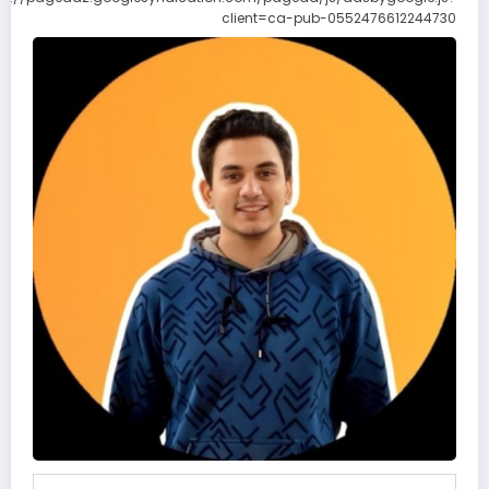
client=ca-pub-0552476612244730