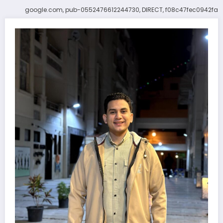
google.com, pub-0552476612244730, DIRECT, f08c47fec0942fa