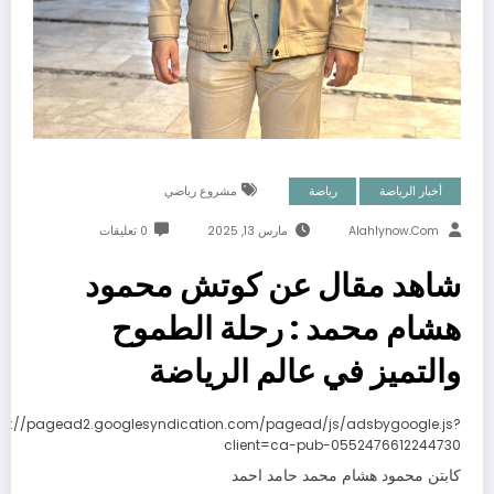
أخبار الرياضة
رياضة
مشروع رياضي
Alahlynow.com
مارس 13, 2025
0 تعليقات
شاهد مقال عن كوتش محمود
هشام محمد : رحلة الطموح
والتميز في عالم الرياضة
ps://pagead2.googlesyndication.com/pagead/js/adsbygoogle.js?
client=ca-pub-0552476612244730
كابتن محمود هشام محمد حامد احمد