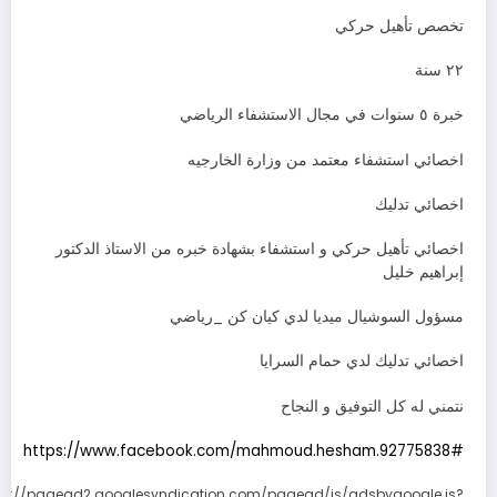
تخصص تأهيل حركي
٢٢ سنة
خبرة ٥ سنوات في مجال الاستشفاء الرياضي
اخصائي استشفاء معتمد من وزارة الخارجيه
اخصائي تدليك
اخصائي تأهيل حركي و استشفاء بشهادة خبره من الاستاذ الدكتور
إبراهيم خليل
مسؤول السوشيال ميديا لدي كيان كن _رياضي
اخصائي تدليك لدي حمام السرايا
نتمني له كل التوفيق و النجاح
https://www.facebook.com/mahmoud.hesham.92775838#
ps://pagead2.googlesyndication.com/pagead/js/adsbygoogle.js?