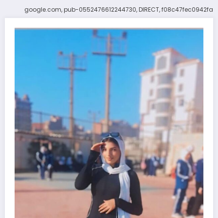
google.com, pub-0552476612244730, DIRECT, f08c47fec0942fa