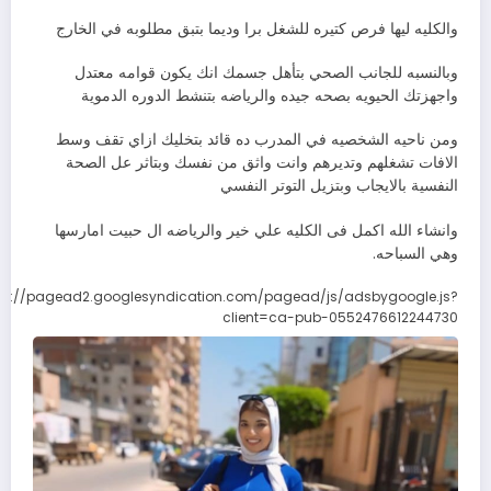
والكليه ليها فرص كتيره للشغل برا وديما بتبق مطلوبه في الخارج
وبالنسبه للجانب الصحي بتأهل جسمك انك يكون قوامه معتدل
واجهزتك الحيويه بصحه جيده والرياضه بتنشط الدوره الدموية
ومن ناحيه الشخصيه في المدرب ده قائد بتخليك ازاي تقف وسط
الافات تشغلهم وتديرهم وانت واثق من نفسك وبتاثر عل الصحة
النفسية بالايجاب وبتزيل التوتر النفسي
وانشاء الله اكمل فى الكليه علي خير والرياضه ال حبيت امارسها
وهي السباحه.
ps://pagead2.googlesyndication.com/pagead/js/adsbygoogle.js?
client=ca-pub-0552476612244730