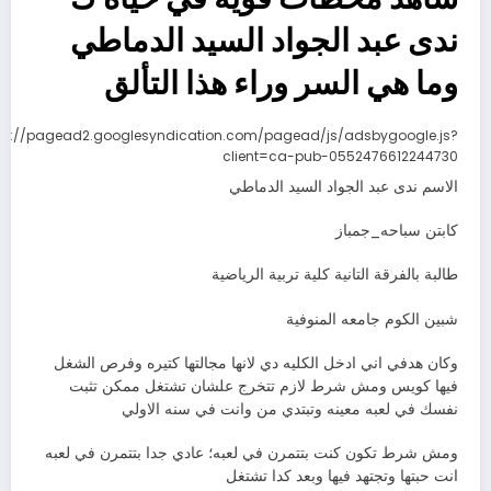
ندى عبد الجواد السيد الدماطي
وما هي السر وراء هذا التألق
ps://pagead2.googlesyndication.com/pagead/js/adsbygoogle.js?
client=ca-pub-0552476612244730
الاسم ندى عبد الجواد السيد الدماطي
كابتن سباحه_جمباز
طالبة بالفرقة التانية كلية تربية الرياضية
شبين الكوم جامعه المنوفية
وكان هدفي اني ادخل الكليه دي لانها مجالتها كتيره وفرص الشغل
فيها كويس ومش شرط لازم تتخرج علشان تشتغل ممكن تثبت
نفسك في لعبه معينه وتبتدي من وانت في سنه الاولي
ومش شرط تكون كنت بتتمرن في لعبه؛ عادي جدا بتتمرن في لعبه
انت حبتها وتجتهد فيها وبعد كدا تشتغل