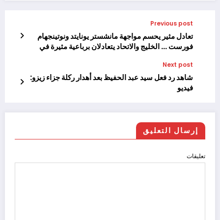
Previous post
تعادل مثير يحسم مواجهة مانشستر يونايتد ونوتينجهام
فورست … الخليج والاتحاد يتعادلان برباعية مثيرة في
دوري روشن … أرسنال يعزز صدارة ترتيب الدوري
Next post
الإنجليزى بثنائية ضد بيرنلى … باريس سان جيرمان
شاهد رد فعل سيد عبد الحفيظ بعد أهدار ركلة جزاء زيزو:
يسجل هدفاً في الوقت القاتل ليفوز على ضيفه نيس 1-0
فيديو
ويعزز صدارته للدوري الفرنسي …
إرسال التعليق
تعليقات