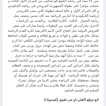
سن ٢٤ سنه في رياضة الكونغ فو اساليب من المركز الاول الثالث و
حصلت مؤخرا على بطولة الجمهورية المروحي في رياضة التايكوندو
و كان المركز الأول و حاليا استعد لبطولة كأس مصر للكروجي
لرياضة التايكوندو انا أمارس الرياضة منذ كان سنتين ونصف مثل
رياضة الجمباز ، البالية ، الكرة الطائرة ، و العديد من الرياضات
الاخرى شاركت في العديد من البطولات وايضا شاركت في بعض
العروض الدولية مثل افتتاح كاس الامم الأفريقية لكرة القدم الرياضة
بشكل عام هي تطور و للواحد و تفريغ لطاقة و فنفس الوقت لتحافظ
على صحة الواحد ولياقة مؤخرا بقى عندنا الواعي الكافي اننا لازم
نحافظ على لياقتنا وصفتنا مش بس كهدف نزول وزني بس كمان
عشان نقدر نكمل حياتنا بطريقة صحية وسليمة .. كتير يقابل حالات
من سن ٦٠ سنه و بدأوا أنهم يمارسوا الرياضة و حرفيا ده فرق
معاهم مش من الناحية الصحيه بس لا ده حفزهم من الناحية النفسية
وكمان قلل اعراض كتير من امراض الشيخوخه و و ضعف العظام
والعضلات فالمرحله ودي حاجه بتشجعني اني تواصل وأكمل نشر
الوعي و ثقافة الرياضة ، لأنها كنز مهما كان عمرك أو نفسيتك أو
وضعك محفظتك على الرياضة بتخلي الدنيا من حوليك تتحرك
وتمشي و تحسسك كانك فعلا طاير و ديما لازم تفتكر أن العقل
السليم في الجسم السليم
تابع موقع الاهلي ناو عبر تطبيق (فيسبوك)