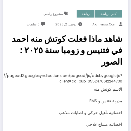
أخبار الرياضة
رياضة
مشروع رياضي
Alahlynow.com
نوفمبر 2, 2025
0 تعليقات
شاهد ماذا فعلت كوتش منه احمد
في فتنيس و زومبا سنة ٢٠٢٥ :
الصور
ps://pagead2.googlesyndication.com/pagead/js/adsbygoogle.js?
client=ca-pub-0552476612244730
الاسم كوتش منه
مدربة فتنس و EMS
اخصائية تأهيل حركي و اصابات ملاعب
اخصائية مساچ علاجي