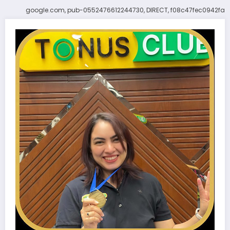
google.com, pub-0552476612244730, DIRECT, f08c47fec0942fa