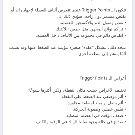
تتكون الـ Trigger Points عندما تتعرض ألياف العضلة لإجهاد زائد أو
تقلص مستمر دون راحة، فيؤدي ذلك إلى:
• نقص وصول الدم والأكسجين للعضلة.
• تراكم نواتج المجهود مثل حمض اللاكتيك.
• انقباض دائم في مجموعة من الألياف داخل العضلة.
نتيجة ذلك، تتشكل “عقدة” صغيرة مؤلمة عند الضغط عليها وقد تسبب
ألمًا ينتشر إلى منطقة أخرى.
⸻
أعراض الـ Trigger Points
تختلف الأعراض حسب مكان النقطة، ولكن أكثرها شيوعًا:
• ألم موضعي عند الضغط على النقطة.
• ألم ينتقل أو يمتد لمنطقة مجاورة.
• تيبّس عضلي وصعوبة الحركة.
• ضعف مؤقت في العضلة المصابة.
• صداع في حالة وجود نقاط الزناد في الرقبة والكتف.
⸻