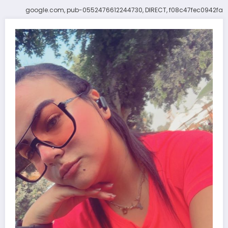
google.com, pub-0552476612244730, DIRECT, f08c47fec0942fa