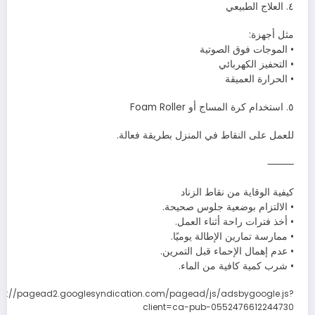
٤. العلاج الطبيعي
مثل أجهزة:
• الموجات فوق الصوتية
• التحفيز الكهربائي
• الحرارة العميقة
٥. استخدام كرة المساج أو Foam Roller
للعمل على النقاط في المنزل بطريقة فعالة.
⸻
كيفية الوقاية من نقاط الزناد
• الالتزام بوضعية جلوس صحيحة.
• أخذ فترات راحة أثناء العمل.
• ممارسة تمارين الإطالة يوميًا.
• عدم إهمال الإحماء قبل التمرين.
• شرب كمية كافية من الماء.
ps://pagead2.googlesyndication.com/pagead/js/adsbygoogle.js?
client=ca-pub-0552476612244730