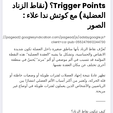
Trigger Points؟ (نقاط الزناد
العضلية) مع كوتش ندا علاء :
الصور
ps://pagead2.googlesyndication.com/pagead/js/adsbygoogle.js?
client=ca-pub-0552476612244730
تُعرَّف نقاط الزناد بأنها مناطق صغيرة داخل العضلة تكون شديدة
الانقباض والحساسية، وتشكل ما يشبه “العقدة العضلية”. هذه النقطة
المؤلمة قد تتسبب في ألم موضعي أو ألم “مرتد” يُحسّ في منطقة
أخرى تختلف عن مكان العقدة نفسها.
تظهر عادةً نتيجة إجهاد العضلات لفترات طويلة أو وضعيات خاطئة أو
قلة الحركة، وتُعتبر من أكثر أسباب الألم العضلي انتشارًا بين
الرياضيين والأشخاص الذين يعملون لفترات طويلة في أوضاع غير
مريحة.
⸻
كيف تتكون نقاط الزناد؟