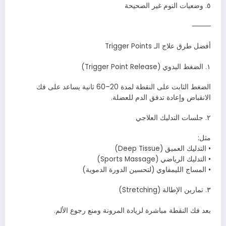
٥. وضعيات النوم غير الصحيحة
⸻
أفضل طرق علاج الـ Trigger Points
١. الضغط اليدوي (Trigger Point Release)
الضغط الثابت على النقطة لمدة 20–60 ثانية يساعد على فك
الانقباض وإعادة تدفق الدم للعضلة.
٢. جلسات التدليك العلاجي
مثل:
• التدليك العميق (Deep Tissue)
• التدليك الرياضي (Sports Massage)
• المساج الليمفاوي (لتحسين الدورة الدموية)
٣. تمارين الإطالة (Stretching)
بعد فك النقطة مباشرة لزيادة المرونة ومنع رجوع الألم.