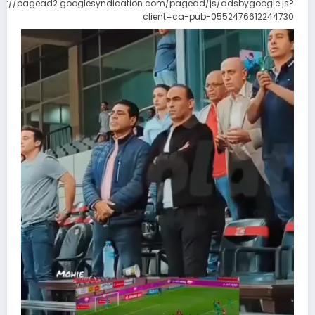
ps://pagead2.googlesyndication.com/pagead/js/adsbygoogle.js?
client=ca-pub-0552476612244730