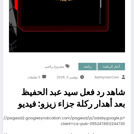
أخبار الرياضة
رياضة
مشروع رياضي
Alahlynow.com
نوفمبر 3, 2025
0 تعليقات
شاهد رد فعل سيد عبد الحفيظ
بعد أهدار ركلة جزاء زيزو: فيديو
ps://pagead2.googlesyndication.com/pagead/js/adsbygoogle.js?
client=ca-pub-0552476612244730