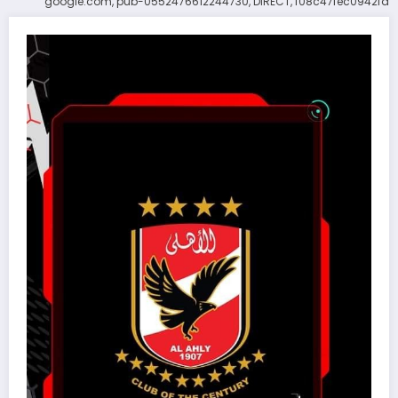
google.com, pub-0552476612244730, DIRECT, f08c47fec0942fa