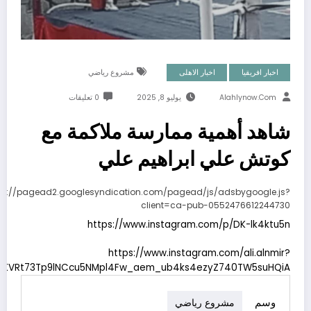
اخبار افريقيا
اخبار الاهلى
مشروع رياضي
Alahlynow.com
يوليو 8, 2025
0 تعليقات
شاهد أهمية ممارسة ملاكمة مع
كوتش علي ابراهيم علي
ps://pagead2.googlesyndication.com/pagead/js/adsbygoogle.js?
client=ca-pub-0552476612244730
https://www.instagram.com/p/DK-lk4ktu5n
https://www.instagram.com/ali.alnmir?
HYipKVRt73Tp9lNCcu5NMpl4Fw_aem_ub4ks4ezyZ740TW5suHQiA
وسم
مشروع رياضي