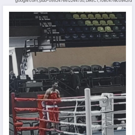
google.com, pub-0552476612244730, DIRECT, f08c47fec0942fa