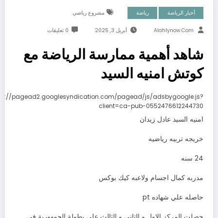
أخبار الرياضة
رياضة
مشروع رياضي
Alahlynow.com
أبريل 3, 2025
0 تعليقات
شاهد أهمية ممارسة الرياضة مع
كوتش امنيه السيد
ps://pagead2.googlesyndication.com/pagead/js/adsbygoogle.js?
client=ca-pub-0552476612244730
امنيه السيد عادل زيدان
خريجه تربيه رياضيه
24 سنه
مدربه كمال اجسام ولاعبه كيك بوكس
حاصله علي شهاده pt
حصلت المركز الاول و التاني و الثالث علي بطولة الجمهورية في