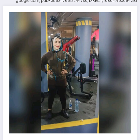
google.com, pub-0552476612244730, DIRECT, f08c47fec0942fa