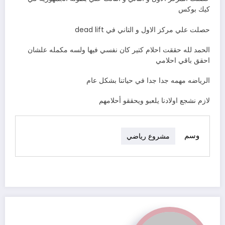
كيك بوكس
حصلت علي مركز الاول و التاني في dead lift
الحمد لله حققت احلام كتير كان نفسي فيها ولسه مكمله علشان
احقق باقي احلامي
الرياضه مهمه جدا جدا في حياتنا بشكل عام
لازم نشجع اولادنا يلعبو ويحققو أحلامهم
وسم
مشروع رياضي