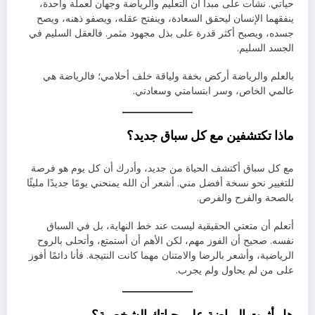
حياتي. نشأت على مبدأ أن التعليم والرياضة وجهان لعملة واحدة،
ينفقهما الإنسان ليحقق السعادة، وينفتح عقله، ويصفو ذهنه، ويصح
جسده، ويصبح أكثر قدرة على بذل مجهود مثمر. فالعقل السليم في
الجسد السليم.
بالعلم والرياضة أركض بخفة ولياقة خلف أحلامي؛ فالرياضة هي
عالمي الخاص، وسر ابتسامتي وسعادتي.
ماذا تكتشفين مع كل سباق جديد؟
مع كل سباق أكتشف الحياة من جديد، وأدرك أن كل يوم هو فرصة
للتغيير نحو نسخة أفضل مني. أشعر أن الله يمنحني يومًا جديدًا مليئًا
بالصحة والفرح والفرص.
أتعلم أن متعتي الحقيقية ليست عند خط النهاية، بل في السباق
نفسه. صحيح أن الفوز مهم، لكن الأهم أن أستمتع، وأتحلى بالروح
الرياضية، وأشعر بالرضا والامتنان مهما كانت النتيجة. فأنا دائمًا أفوز
على من لم يحاول ولم يجرب.
هل أثرت الرياضة على حياتك الشخصية؟