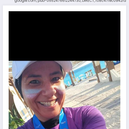
google.com, pub-0552476612244730, DIRECT, f08c47fec0942fa