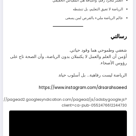
العمر مجرد رقم، واللياقة هي المقياس الحقيقي
الرياضة لا تعيق التعليم، بل تنشطه
عالم الرياضة مليء بالفرص لمن يسعى
رسالتي
شغفي وطموحي هما وقود حياتي.
أؤمن أن العلم والعمل لا يكتملان بدون الرياضة، وأن الصحة تاج على
رؤوس الأصحاء.
الرياضة ليست رفاهية… بل أسلوب حياة.
https://www.instagram.com/drsarahsaeed
ps://pagead2.googlesyndication.com/pagead/js/adsbygoogle.js?
client=ca-pub-0552476612244730