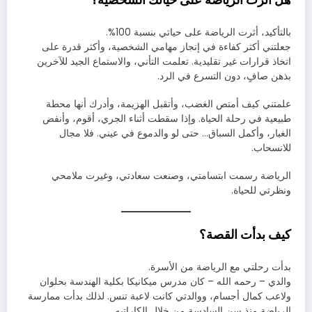
بالتأكيد، أثرت الرياضة على حياتي بنسبة 100%.
جعلتني أكثر كفاءة في إنجاز مهامي الشخصية، وأكثر قدرة على
اتخاذ قرارات غير تقليدية. تعلمت التأني، والاستماع الجيد للآخرين
بذهن صافٍ، دون التسرع في الرد.
علمتني كيف أمتص الغضب، وأتقبل الهزيمة، وأدرك أنها محطة
طبيعية في رحلة الحياة. وإذا سقطت أثناء الجري، أقوم، وأنفض
الغبار، وأكمل السباق… حتى لو والدموع في عيني. فلا مجال
للانسحاب.
الرياضة رسمت ابتسامتي، وصنعت سعادتي، وغيرت ملامحي
ونظرتي للحياة.
كيف بدأت القصة؟
بدأت رحلتي مع الرياضة من الأسرة.
والدي – رحمه الله – كان مدرس ميكانيكا بكلية الهندسة بحلوان
ولاعب كمال أجسام، ووالدتي كانت لاعبة تنس. لذلك بدأت ممارسة
الرياضة منذ سن السادسة من خلال الكاراتيه.