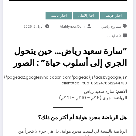
اخبار افريقيا
اخبار الاهلى
اخبار عالميه
مشروع رياضي
Alahlynow.com
أبريل 5, 2026
0 تعليقات
“سارة سعيد رياض… حين يتحول
الجري إلى أسلوب حياة” : الصور
ps://pagead2.googlesyndication.com/pagead/js/adsbygoogle.js?
client=ca-pub-0552476612244730
الاسم:
سارة سعيد رياض
الرياضة:
جري (5 كم – 10 كم – 21 كم)
هل الرياضة مجرد هواية أم أكثر من ذلك؟
الرياضة بالنسبة لي ليست مجرد هواية، بل هي جزء لا يتجزأ من