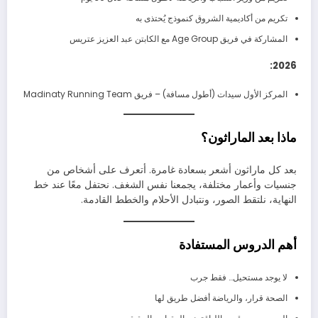
تكريم من أكاديمية الشروق كنموذج يُحتذى به
المشاركة في فريق Age Group مع الكابتن عبد العزيز عتريس
2026:
المركز الأول سيدات (أطول مسافة) – فريق Madinaty Running Team
ماذا بعد الماراثون؟
بعد كل ماراثون أشعر بسعادة غامرة. أتعرف على أشخاص من
جنسيات وأعمار مختلفة، يجمعنا نفس الشغف. نحتفل معًا عند خط
النهاية، نلتقط الصور، ونتبادل الأحلام والخطط القادمة.
أهم الدروس المستفادة
لا يوجد مستحيل… فقط جرب
الصحة قرار، والرياضة أفضل طريق لها