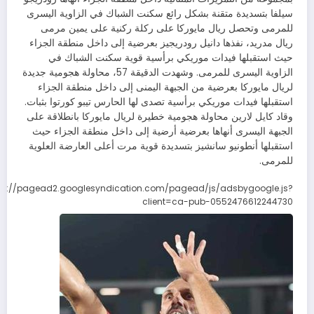
سيلفا بتسديدة متقنة بشكل رائع سكنت الشباك في الزاوية اليسرى
للمرمى وتحصل ريال مايوركا على ركلة ركنية على يمين مرمى
ريال مدريد، نفذها دانيل رودريجيز بعرضية إلى داخل منطقة الجزاء
حيث استقبلها فيدات موريكي برأسية قوية سكنت الشباك في
الزاوية اليسرى للمرمى. وشهدت الدقيقة 57، محاولة هجومية جديدة
لريال مايوركا بعرضية من الجبهة اليمنى إلى داخل منطقة الجزاء
استقبلها فيدات موريكي برأسية تصدى لها الحارس تيبو كورتوا بثبات.
وقاد كايل لارين محاولة هجومية خطيرة لريال مايوركا بانطلاقة على
الجبهة اليسرى أنهاها بعرضية أرضية إلى داخل منطقة الجزاء حيث
استقبلها أنطونيو سانشيز بتسديدة قوية مرت أعلى العارضة العلوية
للمرمى.
ps://pagead2.googlesyndication.com/pagead/js/adsbygoogle.js?
client=ca-pub-0552476612244730