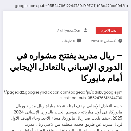
google.com, pub-0552476612244730, DIRECT, f08c47fec0942fa
العب الاخري
Alahlynow.com
أغسطس 18, 2024
0 تعليقات
– ريال مدريد يفتتح مشواره في
الدوري الإسباني بالتعادل الإيجابي
أمام مايوركا
ps://pagead2.googlesyndication.com/pagead/js/adsbygoogle.js?
client=ca-pub-0552476612244730
حسم التعادل الإيجابي بهدف لمثله نتيجة مباراة ريال مدريد وريال
مايوركا، في أول مبارياته بالموسم الجديد بالدوري الإسباني 2024-
2025، حينما يلعب ضد ريال مايوركا، مساء الأحد. وجاء الهدف الأول
لريال مدريد عن طريق هجمة منظمة من لاعبي ريال مدريد
بمجموعة من التمريرات المتتالية داخل منطقة الجزاء أنهاها رودريجو