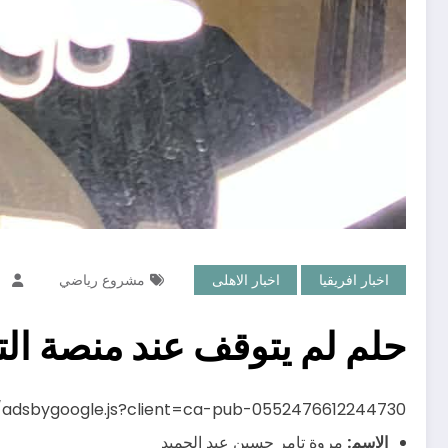
اخبار افريقيا
اخبار الاهلى
مشروع رياضي
حلم لم يتوقف عند منصة الت
s/adsbygoogle.js?client=ca-pub-0552476612244730
الاسم:
مروة تامر حسين عبد الحميد