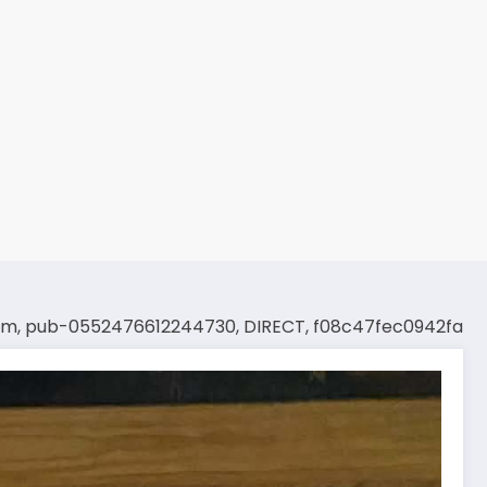
om, pub-0552476612244730, DIRECT, f08c47fec0942fa