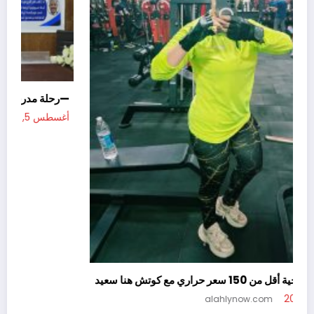
—رح
أغسطس
سناكس صحية أقل من 150 سعر حراري مع كوتش هنا سعيد
أغسطس 5, 2026
alahlynow.com