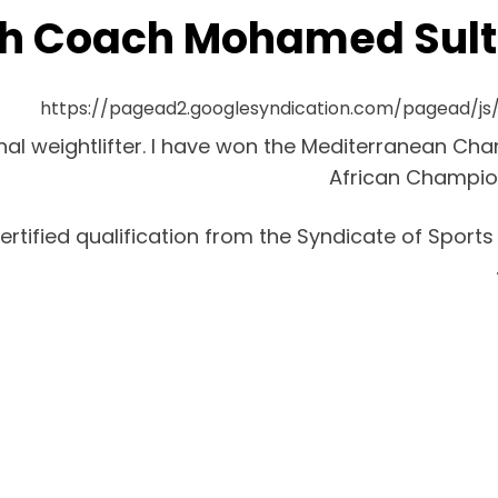
ith Coach Mohamed Sul
https://pagead2.googlesyndication.com/pagead/j
al weightlifter. I have won the Mediterranean Cha
African Champio
 certified qualification from the Syndicate of Spo