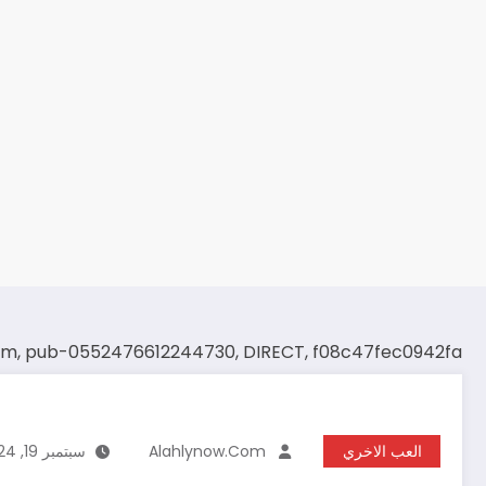
om, pub-0552476612244730, DIRECT, f08c47fec0942fa
العب الاخري
Alahlynow.com
سبتمبر 19, 2024