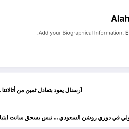
Ala
Add your Biographical Information.
E
آرسنال يعود بتعادل ثمين من أتالانت
وري روشن السعودي … نيس يسحق سانت ايتيان 8-0 في غياب نجم منتخب م