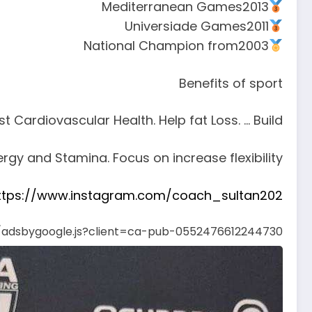
Mediterranean Games2013
Universiade Games2011
National Champion from2003
Benefits of sport
 Cardiovascular Health. Help fat Loss. … Build
nergy and Stamina. Focus on increase flexibility
ttps://www.instagram.com/coach_sultan202
s/adsbygoogle.js?client=ca-pub-0552476612244730