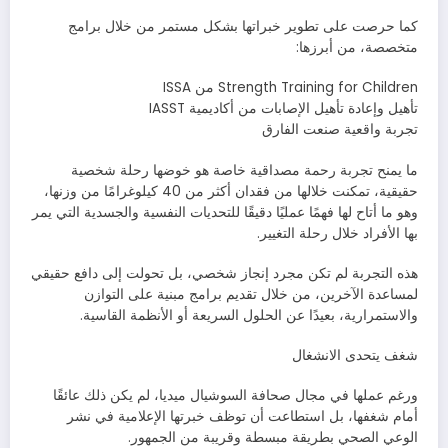
كما حرصت على تطوير خبراتها بشكل مستمر من خلال برامج
متخصصة، من أبرزها:
Strength Training for Children من ISSA
تأهيل وإعادة تأهيل الإصابات من أكاديمية IASST
تجربة واقعية صنعت الفارق
ما يمنح تجربة رحمة مصداقية خاصة هو خوضها رحلة شخصية
حقيقية، تمكنت خلالها من فقدان أكثر من 40 كيلوغرامًا من وزنها،
وهو ما أتاح لها فهمًا عمليًا دقيقًا للتحديات النفسية والجسدية التي يمر
بها الأفراد خلال رحلة التغيير.
هذه التجربة لم تكن مجرد إنجاز شخصي، بل تحولت إلى دافع حقيقي
لمساعدة الآخرين، من خلال تقديم برامج مبنية على التوازن
والاستمرارية، بعيدًا عن الحلول السريعة أو الأنظمة القاسية.
شغف يتحدى الانشغال
ورغم عملها في مجال صحافة السوشيال ميديا، لم يكن ذلك عائقًا
أمام شغفها، بل استطاعت أن توظف خبرتها الإعلامية في نشر
الوعي الصحي بطريقة مبسطة وقريبة من الجمهور.