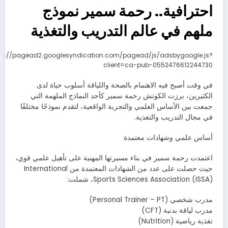
احترافية.. رحمة سمير نموذج
ملهم في عالم التدريب والتغذية
ps://pagead2.googlesyndication.com/pagead/js/adsbygoogle.js?
client=ca-pub-0552476612244730
في وقت أصبح فيه الاهتمام بالصحة واللياقة أسلوب حياة لدى
الكثيرين، برزت الكوتش رحمة سمير كأحد النماذج الملهمة التي
جمعت بين الأساس العلمي والتجربة الواقعية، لتقدم نموذجًا مختلفًا
في مجال التدريب والتغذية.
أساس علمي وشهادات معتمدة
اعتمدت رحمة سمير في بناء مسيرتها المهنية على تأهيل علمي قوي،
حيث حصلت على عدد من الشهادات المعتمدة من International
Sports Sciences Association (ISSA)، شملت:
مدرب شخصي (Personal Trainer – PT)
مدرب لياقة بدنية (CFT)
تغذية رياضية (Nutrition)