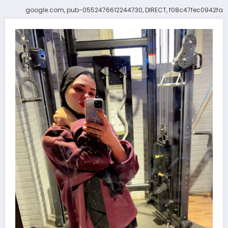
google.com, pub-0552476612244730, DIRECT, f08c47fec0942fa