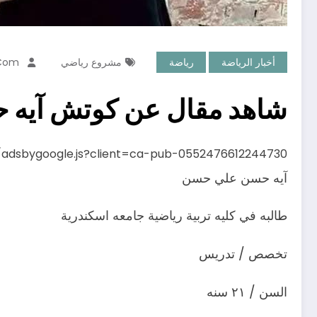
أخبار الرياضة
رياضة
مشروع رياضي
.com
شاهد مقال عن كوتش آيه ح
s/adsbygoogle.js?client=ca-pub-0552476612244730
آيه حسن علي حسن
طالبه في كليه تربية رياضية جامعه اسكندرية
تخصص / تدريس
السن / ٢١ سنه