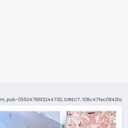
om, pub-0552476612244730, DIRECT, f08c47fec0942fa