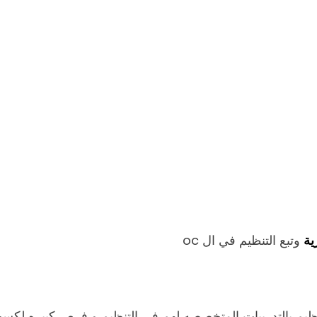
ية
وتبع التنظيم في ال oc
لتنظيم بالتدريبات المتخصصه لهم في التنظيم و فرص كبيره لك