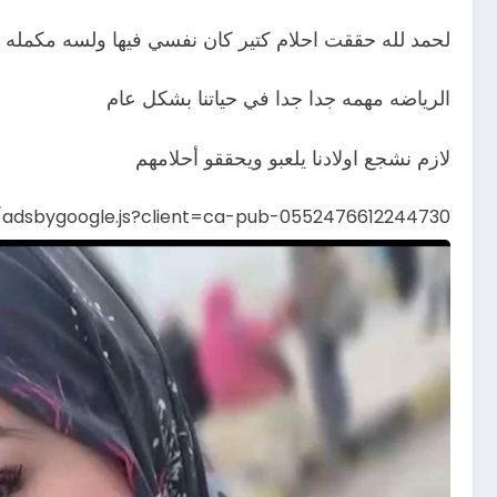
لحمد لله حققت احلام كتير كان نفسي فيها ولسه مكمله
الرياضه مهمه جدا جدا في حياتنا بشكل عام
لازم نشجع اولادنا يلعبو ويحققو أحلامهم
s/adsbygoogle.js?client=ca-pub-0552476612244730