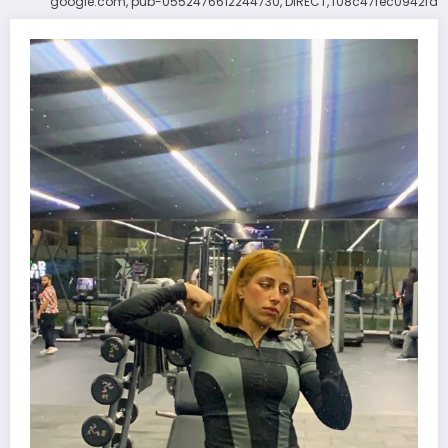
google.com, pub-0552476612244730, DIRECT, f08c47fec0942fa