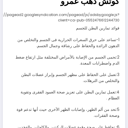
كوتش دهب عمرو
ps://pagead2.googlesyndication.com/pagead/js/adsbygoogle.js?
client=ca-pub-0552476612244730
فوائد تمارين البطن للجسم
1-تساعد على حرق السعرات الحرارية فى الجسم والتخلص من
الدهون الزائدة والحفاظ على رشاقة وجمال الجسم.
2:تحمى الجسم من الإصابة بالأمراض المختلفة مثل ارتفاع ضغط
الدم واضطرابات المعدة.
3:تعمل على الحفاظ على مظهر الجسم وإبراز عضلات البطن
والتخلص من الترهلات.
4:تعمل تمارين البطن على تعزيز صحة العمود الفقرى وتقوية
العظام .
5:تحد من ألم الظهر، وإصابات الظهر الأخرى حيث أنها تدعم قوة
وصحة الفقرات.
6: تحافظ على صحة وقوة عضلات الركبتين والكاحلين والفخدين