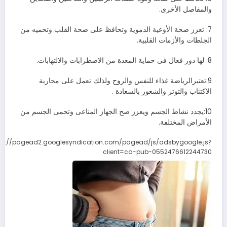
والمفاصل الأخرى.
7: تعزز صحة الأوعية الدموية وتحافظ على صحة القلب وتحميه من
الجلطات والأزمات القلبية.
8: لها دور فعال فى حماية المعدة من الاضطرابات والالتهابات.
9:تعتبرالرياضة غذاء للنفس والروح ولذلك تعمل على محاربة
الاكتئاب والتوتر والشعور بالسعادة .
10:يجدد نشاط الجسم ويعزز صح الجهاز المناعى وتحمى الجسم من
الأمراض المختلفة.
ps://pagead2.googlesyndication.com/pagead/js/adsbygoogle.js?
client=ca-pub-0552476612244730