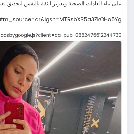
على بناء العادات الصحية وتعزيز الثقة بالنفس لتحقيق تغ
utm_source=qr&igsh=MTRsbXB5a3ZkOHo5Yg==
s/adsbygoogle.js?client=ca-pub-0552476612244730