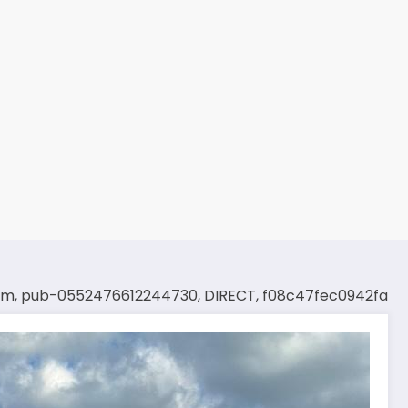
om, pub-0552476612244730, DIRECT, f08c47fec0942fa