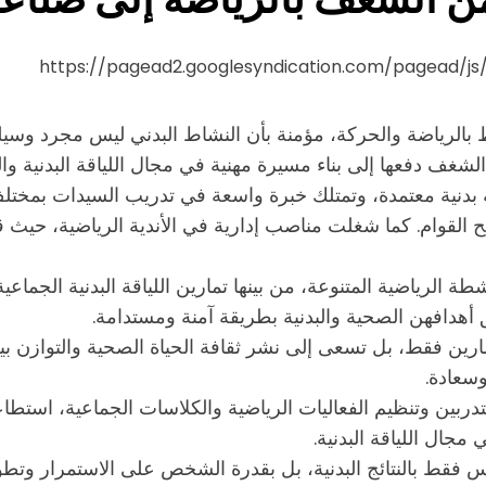
https://pagead2.googlesyndication.com/pagead/j
فظ بالرياضة والحركة، مؤمنة بأن النشاط البدني ليس مجرد و
شغف دفعها إلى بناء مسيرة مهنية في مجال اللياقة البدنية وا
 بدنية معتمدة، وتمتلك خبرة واسعة في تدريب السيدات بمختلف
تصحيح القوام. كما شغلت مناصب إدارية في الأندية الرياضية، 
رياضية المتنوعة، من بينها تمارين اللياقة البدنية الجماعية، 
هدافهن الصحية والبدنية بطريقة آمنة ومستدامة.
مارين فقط، بل تسعى إلى نشر ثقافة الحياة الصحية والتوازن ب
وسعادة.
ربين وتنظيم الفعاليات الرياضية والكلاسات الجماعية، استطاعت
مجال اللياقة البدنية.
 فقط بالنتائج البدنية، بل بقدرة الشخص على الاستمرار وتطوير 