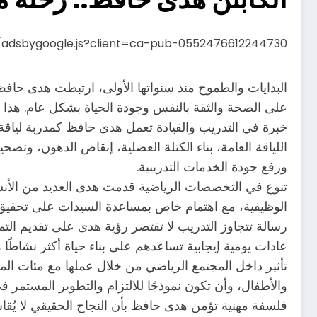
s/adsbygoogle.js?client=ca-pub-0552476612244730
البدايات والطموح منذ سنواتها الأولى، ارتبطت هدى حا
على الصحة والثقة بالنفس وجودة الحياة بشكل عام. هذا ال
خبرة في التدريب والقيادة تعمل هدى حافظ كمدربة لياقة
اللياقة العامة، بناء الكتلة العضلية، إنقاص الدهون، و
ورفع جودة الخدمات التدريبية.
تنوع في التخصصات الرياضية قدمت هدى العديد من الأنشطة ال
الوظيفية، مع اهتمام خاص بمساعدة السيدات على تحقيق أ
رسالة تتجاوز التدريب لا تقتصر رؤية هدى على تقديم الت
عادات يومية إيجابية تساعدهم على بناء حياة أكثر نشاطًا 
تأثير داخل المجتمع الرياضي من خلال عملها مع مئات المتد
والأطفال، وأن تكون نموذجًا للالتزام والتطوير المستمر في 
فلسفة مهنية تؤمن هدى حافظ بأن النجاح الحقيقي لا يُقاس