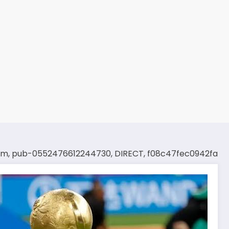
om, pub-0552476612244730, DIRECT, f08c47fec0942fa