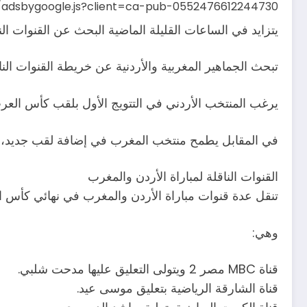
s/adsbygoogle.js?client=ca-pub-0552476612244730
يتزايد في الساعات القليلة الماضية البحث عن القنوات الناقلة لمباراة الأردن و
تبحث الجماهير المغربية والأردنية عن خريطة القنوات ال
يرغب المنتخب الأردني في التتويج الأول بلقب كأس العر
في المقابل يطمح منتخب المغرب في إضافة لقب جديد، بعد فوزه باللقب لأول مرة عام 2012، بعد نهائي 
القنوات الناقلة لمباراة الأردن والمغرب
تنقل عدة قنوات مباراة الأردن والمغرب في نهائي كأس 
وهي:
قناة MBC مصر 2 ويتولى التعليق عليها مدحت شلبي.
قناة الشارقة الرياضية بتعليق موسى عيد.