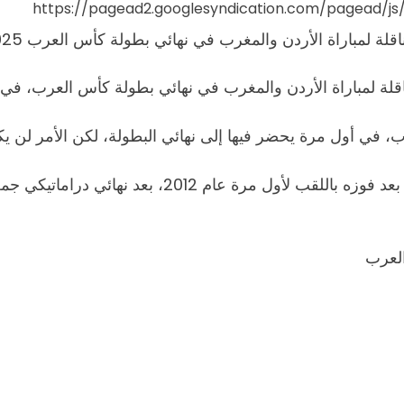
https://pagead2.googlesyndication.com/pagead/j
المغرب في نهائي بطولة كأس العرب 2025، والتي تستضيفها قطر منذ 1 ديسمبر الجاري.
ناقلة لمباراة الأردن والمغرب في نهائي بطولة كأس العرب، في 
ب، في أول مرة يحضر فيها إلى نهائي البطولة، لكن الأمر لن
دراماتيكي جمعه المنتخب الليبي وحسمه بركلات الترجيح.
العرب