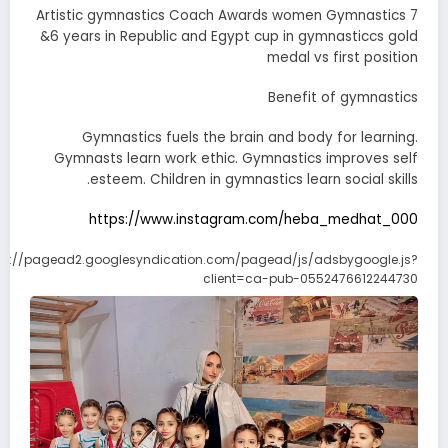
Artistic gymnastics Coach Awards women Gymnastics 7
&6 years in Republic and Egypt cup in gymnasticcs gold
medal vs first position
Benefit of gymnastics
Gymnastics fuels the brain and body for learning.
Gymnasts learn work ethic. Gymnastics improves self
esteem. Children in gymnastics learn social skills.
https://www.instagram.com/heba_medhat_000
ps://pagead2.googlesyndication.com/pagead/js/adsbygoogle.js?
client=ca-pub-0552476612244730