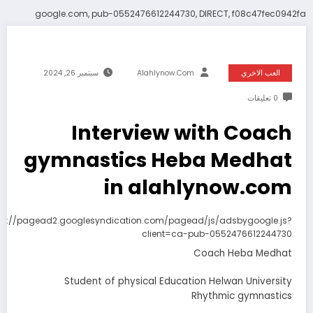
google.com, pub-0552476612244730, DIRECT, f08c47fec0942fa
العب الاخري
Alahlynow.com
سبتمبر 26, 2024
0 تعليقات
Interview with Coach
gymnastics Heba Medhat
in alahlynow.com
ps://pagead2.googlesyndication.com/pagead/js/adsbygoogle.js?
client=ca-pub-0552476612244730
Coach Heba Medhat
Student of physical Education Helwan University
Rhythmic gymnastics