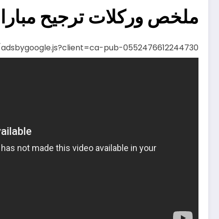
ملخص وركلات ترجيح مباراة
s/adsbygoogle.js?client=ca-pub-0552476612244730