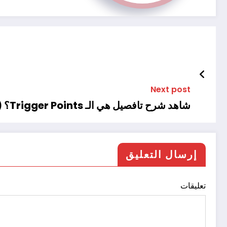
Next post
شاهد شرح تافصيل هي الـ Trigger Points؟ (نقاط الزناد العضلية) مع كوتش ندا علاء : الصور
إرسال التعليق
تعليقات