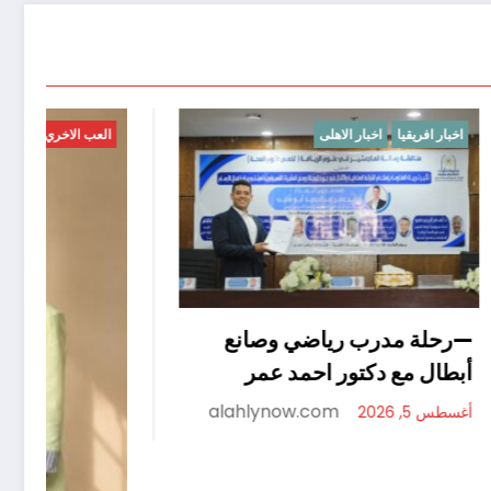
اخبار افريقيا
اخبار الاهلى
ا
—رحلة مدرب رياضي وصانع
أبطال مع دكتور احمد عمر
alahlynow.com
أغسطس 5, 2026