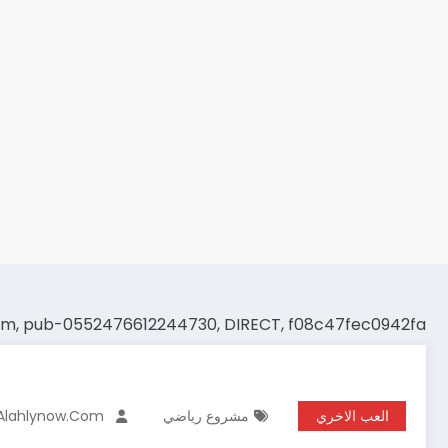
om, pub-0552476612244730, DIRECT, f08c47fec0942fa
العب الاخري
مشروع رياضي
Alahlynow.com