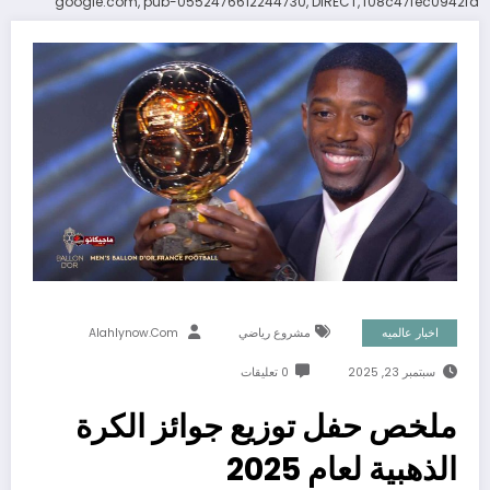
google.com, pub-0552476612244730, DIRECT, f08c47fec0942fa
اخبار عالميه
مشروع رياضي
Alahlynow.com
سبتمبر 23, 2025
0 تعليقات
ملخص حفل توزيع جوائز الكرة
الذهبية لعام 2025