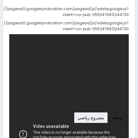
ps://pagead2.googlesyndication.com/pagead/js/adsbygoogle.js?
client=ca-pub-0552476612244730
ps://pagead2.googlesyndication.com/pagead/js/adsbygoogle.js?
client=ca-pub-0552476612244730
وسم
مشروع رياضي