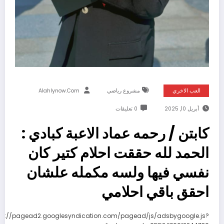
العب الاخري
مشروع رياضي
Alahlynow.com
أبريل 10, 2025
0 تعليقات
كابتن / رحمه عماد الاعبة كبادي :
الحمد لله حققت احلام كتير كان
نفسي فيها ولسه مكمله علشان
احقق باقي احلامي
ps://pagead2.googlesyndication.com/pagead/js/adsbygoogle.js?