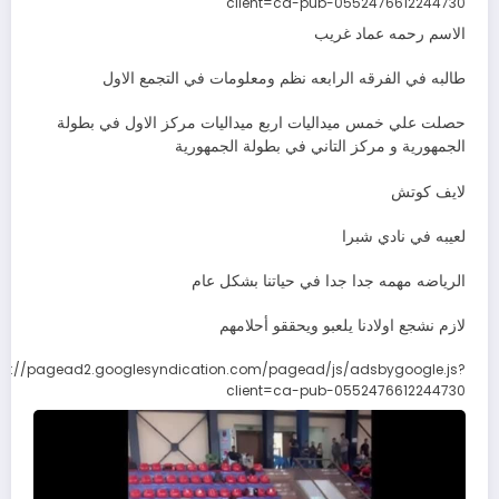
client=ca-pub-0552476612244730
الاسم رحمه عماد غريب
طالبه في الفرقه الرابعه نظم ومعلومات في التجمع الاول
حصلت علي خمس ميداليات اربع ميداليات مركز الاول في بطولة
الجمهورية و مركز التاني في بطولة الجمهورية
لايف كوتش
لعيبه في نادي شبرا
الرياضه مهمه جدا جدا في حياتنا بشكل عام
لازم نشجع اولادنا يلعبو ويحققو أحلامهم
ps://pagead2.googlesyndication.com/pagead/js/adsbygoogle.js?
client=ca-pub-0552476612244730