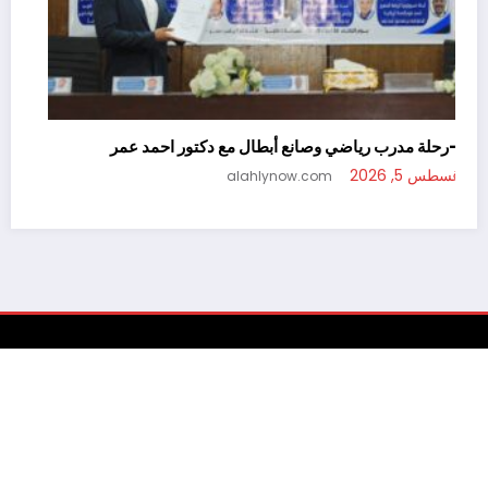
—رحلة مدرب رياضي وصانع أبطال مع د
أغسطس 5, 2026
alahlynow.com
ala