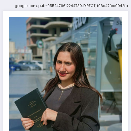
google.com, pub-0552476612244730, DIRECT, f08c47fec0942fa