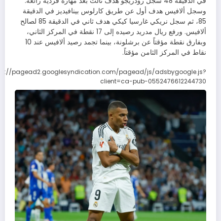
في الدقيقة 48 سجل رودريجو هدف ثالث بعد مهارة فردية رائعة.
وسجل ألافيس هدف أول عن طريق كارلوس بينافيديز في الدقيقة
85، ثم سجل نريكي غارسيا كيكي هدف ثاني في الدقيقة 85 لصالح
ألافيس. ورفع ريال مدريد رصيده إلى 17 نقطة في المركز الثاني،
وبفارق نقطة مؤقتاً عن برشلونة، بينما تجمد رصيد ألافيس عند 10
نقاط في المركز الثامن مؤقتاً.
ps://pagead2.googlesyndication.com/pagead/js/adsbygoogle.js?
client=ca-pub-0552476612244730