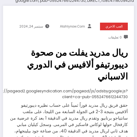
google.com, pub-0552476612244730, DIRECT, f08c47fec0942fa
العب الاخري
Alahlynow.com
سبتمبر 24, 2024
0 تعليقات
ريال مدريد يفلت من صحوة
ديبورتيفو ألافيس في الدوري
الاسباني
ps://pagead2.googlesyndication.com/pagead/js/adsbygoogle.js?
client=ca-pub-0552476612244730
حقق فريق ريال مدريد فوزاً ثميناً على حساب نظيره ديبورتيفو
ألافيس بنتيجة 3-2 في الجولة السابعة من الليجا، على ملعب
سانتياجو برنابيو. وتقدم ريال مدريد في الدقيقة 1 بعد كرة عرضية من
كارفخال حولها لوكاس فاسكيز في المرمى. وسجل كيليان مبابي
هدف ثاني لريال مدريد في الدقيقة 40، من صناعة جود بيلينجهام،