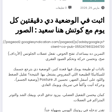
مارس 29, 2026
0 تعليقات
اثبت في الوضعية دي دقيقتين كل
يوم مع كوتش هنا سعيد : الصور
ps://pagead2.googlesyndication.com/pagead/js/adsbygoogle.js?
client=ca-pub-0552476612244730
التمرين ده بيساعدك تفتح الحوض، تفعل عضلات الجلوتس (الأرداف)
صح، وتحسن حركة وتحكم العمود الفقري.
بالذات لو طبيعة يومك فيها قعدة كتير، الوضعية دي بترجع جسمك
للميكانيكا الطبيعية اللي المفروض يشتغل بيها. النتيجة؟ تقليل الضغط
واللود على أسفل الضهر، تحسين الـ Posture (وضعية الجسم)،
وحركة أثبت وأكفأ في تمرينك ويومك العادي.
كمان بيحسن التفعيل العضلي، بيزود تدفق الدم، وبيفك الشد والتوتر
المتراكم في العضلات.
تقدر تدخله في روتينك اليومي بسهولة جداً: