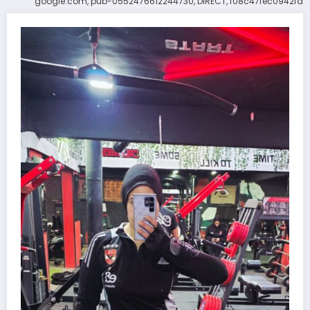
google.com, pub-0552476612244730, DIRECT, f08c47fec0942fa