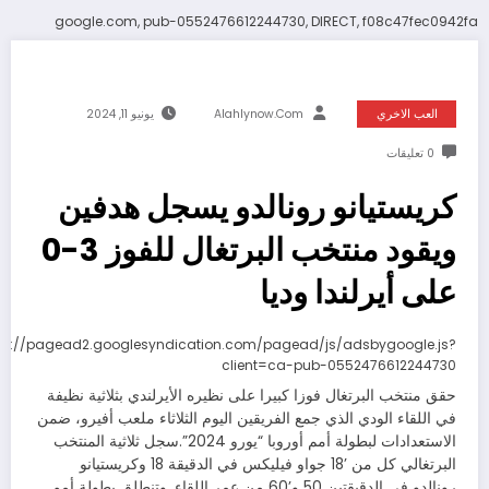
google.com, pub-0552476612244730, DIRECT, f08c47fec0942fa
العب الاخري
Alahlynow.com
يونيو 11, 2024
0 تعليقات
كريستيانو رونالدو يسجل هدفين
ويقود منتخب البرتغال للفوز 3-0
على أيرلندا وديا
ps://pagead2.googlesyndication.com/pagead/js/adsbygoogle.js?
client=ca-pub-0552476612244730
حقق منتخب البرتغال فوزا كبيرا على نظيره الأيرلندي بثلاثية نظيفة
في اللقاء الودي الذي جمع الفريقين اليوم الثلاثاء ملعب أفيرو، ضمن
الاستعدادات لبطولة أمم أوروبا “يورو 2024”.سجل ثلاثية المنتخب
البرتغالي كل من ’18 جواو فيليكس في الدقيقة 18 وكريستيانو
رونالدو في الدقيقتين 50 و’60 من عمر اللقاء. وتنطلق بطولة أمم