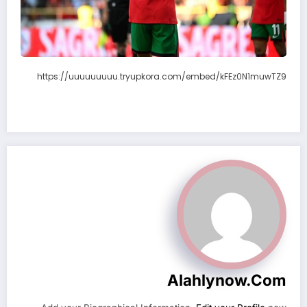
https://uuuuuuuuu.tryupkora.com/embed/kFEz0N1muwTZ9
Alahlynow.com