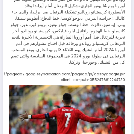
أوروبا يوم 14 يونيو الجاري.تشكيل البرتغال أمام أيرلندا وقاد
الأسطورة كريستيانو رونالدو تشكيلة البرتغال ضد ايرلندا، والذى جاء
كالتالى: حراسة المرمي: ديوجو كوستا. خط الدفاع: أنطونيو سيلفا،
بيبي، إيناسيو، دالوت. خط الوسط: جواو نيفيز، برونو فيرنانديز، جواو
كانسيلو. خط الهجوم: رافائيل لياو، فيليكس، كريستيانو رونالدو. أخر
تجربة للبرتغال قبل أمم أوروبا المباراة هي التحضيرية الأخيرة للنجم
البرتغالى كريستيانو رونالدو ورفاقه قبل افتتاح مشوارهم فى أمم
أوروبا 2024 أمام التشيك يوم الثلاثاء 18 يونيو الجارى. ويقع المنتخب
البرتغالي في بطولة يورو 2024 في المجموعة السادسة والتي تضم
كل من التشيك، وجورجيا، وتركيا.
ps://pagead2.googlesyndication.com/pagead/js/adsbygoogle.js?
client=ca-pub-0552476612244730